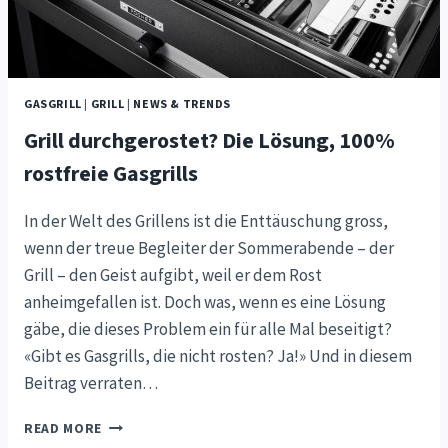
GASGRILL
|
GRILL
|
NEWS & TRENDS
Grill durchgerostet? Die Lösung, 100%
rostfreie Gasgrills
In der Welt des Grillens ist die Enttäuschung gross,
wenn der treue Begleiter der Sommerabende – der
Grill – den Geist aufgibt, weil er dem Rost
anheimgefallen ist. Doch was, wenn es eine Lösung
gäbe, die dieses Problem ein für alle Mal beseitigt?
«Gibt es Gasgrills, die nicht rosten? Ja!» Und in diesem
Beitrag verraten…
GRILL
READ MORE
DURCHGEROSTET?