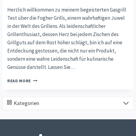
Herzlich willkommen zu meinem begeisterten Gasgrill
Test über die Fogher Grills, einem wahrhaftigen Juwel
in der Welt des Grillens. Als leidenschaftlicher
Grillenthusiast, dessen Herz bei jedem Zischen des
Grillguts auf dem Rost höher schlägt, bin ich auf eine
Entdeckung gestossen, die nicht nur ein Produkt,
sondern eine wahre Leidenschaft für kulinarische
Genüsse darstellt. Lassen Sie…
GASGRILL
READ MORE
TEST
–
FOGHER
Kategorien
GRILL
–
DER
STAR
DER