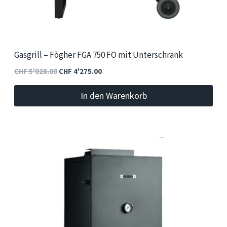
Gasgrill – Fògher FGA 750 FO mit Unterschrank
Ursprünglicher
Aktueller
CHF
5'028.00
CHF
4'275.00
Preis
Preis
In den Warenkorb
war:
ist:
CHF 5'028.00
CHF 4'275.00.