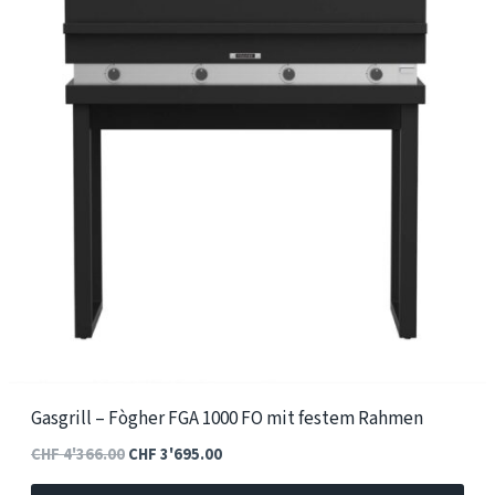
Gasgrill – Fògher FGA 1000 FO mit festem Rahmen
Ursprünglicher
Aktueller
CHF
4'366.00
CHF
3'695.00
Preis
Preis