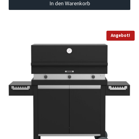
In den Warenkorb
war:
ist:
CHF 4'366.00
CHF 3'695.00.
Angebot!