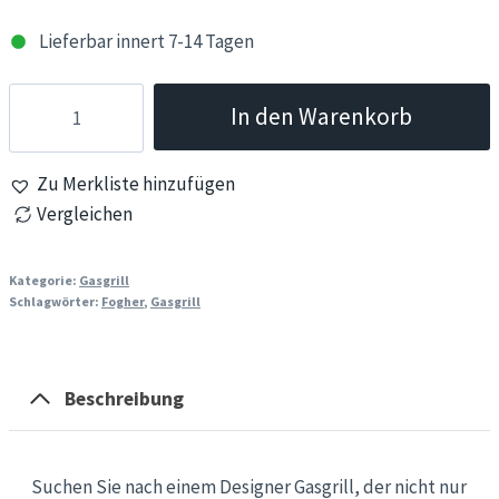
Lieferbar innert 7-14 Tagen
Gasgrill
In den Warenkorb
–
Fògher
Zu Merkliste hinzufügen
FGA
Vergleichen
1000
FO
mit
Kategorie:
Gasgrill
Schlagwörter:
Fogher
,
Gasgrill
Unterschrank
Menge
Beschreibung
Suchen Sie nach einem Designer Gasgrill, der nicht nur