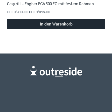
Gasgrill – Fògher FGA 500 FO mit festem Rahmen
Ursprünglicher
Aktueller
CHF
3'423.00
CHF
2'895.00
Preis
Preis
In den Warenkorb
war:
ist:
CHF 3'423.00
CHF 2'895.00.