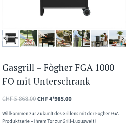
Gasgrill – Fògher FGA 1000
FO mit Unterschrank
Ursprünglicher
Aktueller
CHF
5'868.00
CHF
4'985.00
Preis
Preis
Willkommen zur Zukunft des Grillens mit der Fogher FGA
war:
ist:
Produktserie – Ihrem Tor zur Grill-Luxuswelt!
CHF 5'868.00
CHF 4'985.00.