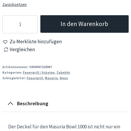
Zurücksetzen
Feuergrill
In den Warenkorb
Deckel
–
Zu Merkliste hinzufügen
Masuria
Vergleichen
Nexo
Boule
1000
Artikelnummer:
5904947204987
Kategorien:
Feuergrill / Schalen
,
Zubehör
Zubehör
Schlagwörter:
Feuergrill
,
Masuria
,
Nexo
Menge
Beschreibung
Der Deckel für den Masuria Bowl 1000 ist nicht nur ein