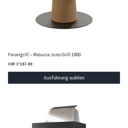
gewählt
werden
Feuergrill – Masuria Juno Grill 1000
CHF
3'167.00
Ausführung wählen
Dieses
Produkt
weist
mehrere
Varianten
auf.