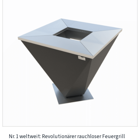
mehrere
Varianten
auf.
Die
Optionen
können
auf
der
Produktseite
gewählt
werden
Nr. 1 weltweit: Revolutionärer rauchloser Feuergrill