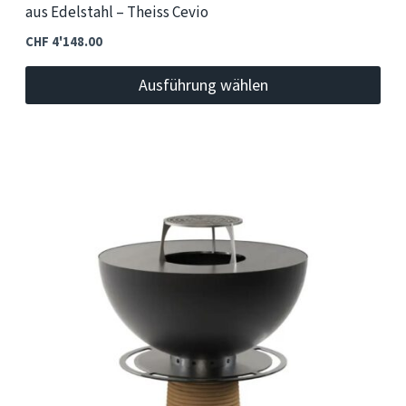
aus Edelstahl – Theiss Cevio
CHF
4'148.00
Ausführung wählen
Dieses
Produkt
weist
mehrere
Varianten
auf.
Die
Optionen
können
auf
der
Produktseite