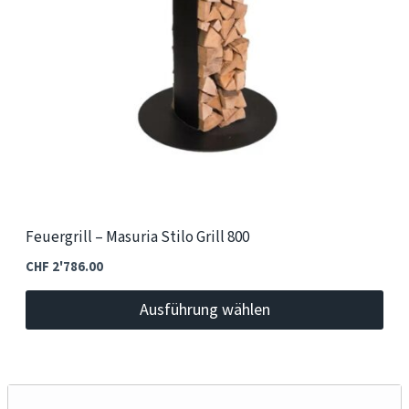
Feuergrill – Masuria Stilo Grill 800
CHF
2'786.00
Ausführung wählen
Dieses
Produkt
weist