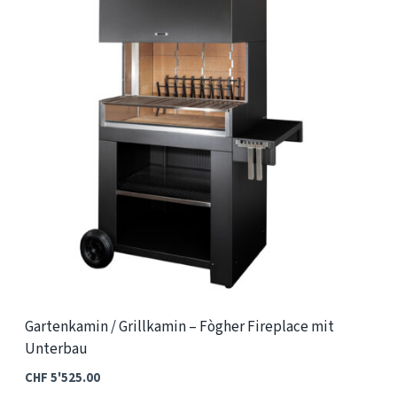
Die
Optionen
können
auf
der
Produktseite
gewählt
werden
Gartenkamin / Grillkamin – Fògher Fireplace mit
Unterbau
CHF
5'525.00