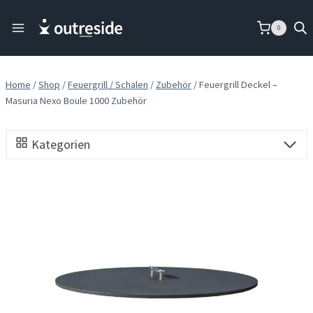
Skip
to
0
content
Home
/
Shop
/
Feuergrill / Schalen
/
Zubehör
/
Feuergrill Deckel –
Masuria Nexo Boule 1000 Zubehör
Kategorien